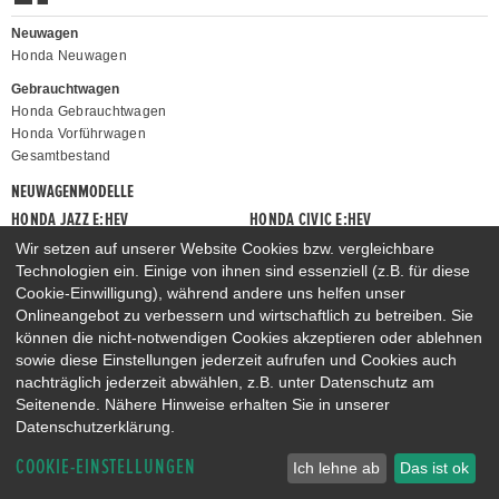
Neuwagen
Honda Neuwagen
Gebrauchtwagen
Honda Gebrauchtwagen
Honda Vorführwagen
Gesamtbestand
NEUWAGENMODELLE
HONDA JAZZ E:HEV
HONDA CIVIC E:HEV
HONDA PRELUDE E:HEV
HONDA HR-V E:HEV
Wir setzen auf unserer Website Cookies bzw. vergleichbare
Technologien ein. Einige von ihnen sind essenziell (z.B. für diese
HONDA ZR-V E:HEV
HONDA CR-V E:HEV & E:PHEV
Cookie-Einwilligung), während andere uns helfen unser
Onlineangebot zu verbessern und wirtschaftlich zu betreiben. Sie
können die nicht-notwendigen Cookies akzeptieren oder ablehnen
sowie diese Einstellungen jederzeit aufrufen und Cookies auch
nachträglich jederzeit abwählen, z.B. unter Datenschutz am
Seitenende. Nähere Hinweise erhalten Sie in unserer
Datenschutzerklärung.
COOKIE-EINSTELLUNGEN
Ich lehne ab
Das ist ok