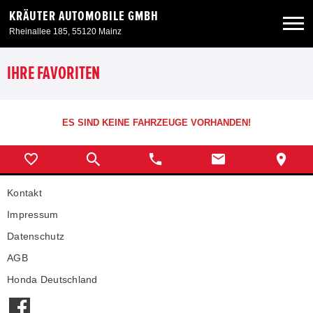
KRÄUTER AUTOMOBILE GMBH
Rheinallee 185, 55120 Mainz
Neuwagen
IHRE FAVORITEN
Gebrauchtwagen
ES SIND KEINE FAHRZEUGE VORHANDEN!
Angebote
Kontakt
Service & Zubehör
Impressum
Unser Autohaus
Datenschutz
AGB
Honda Deutschland