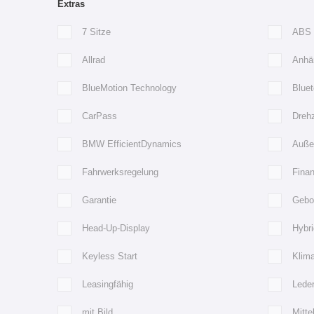
Extras
7 Sitze
ABS
Allrad
Anhä
BlueMotion Technology
Bluet
CarPass
Dreh
BMW EfficientDynamics
Außen
Fahrwerksregelung
Finan
Garantie
Gebo
Head-Up-Display
Hybri
Keyless Start
Klim
Leasingfähig
Lede
mit Bild
Mitte