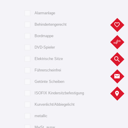
Alarmanlage
F
Behindertengerecht
Bordmappe
F
DVD-Spieler
F
Elektrische Sitze
Führerscheinfrei
K
Getönte Scheiben
A
ISOFIX Kindersitzbefestigung
Kurvenlicht/Abbiegelicht
metallic
MwSt. ausw.