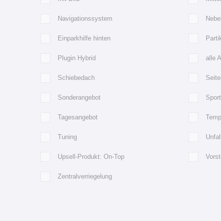
Navigationssystem
Nebe
Einparkhilfe hinten
Partik
Plugin Hybrid
alle 
Schiebedach
Seite
Sonderangebot
Spor
Tagesangebot
Temp
Tuning
Unfa
Upsell-Produkt: On-Top
Vorst
Zentralverriegelung