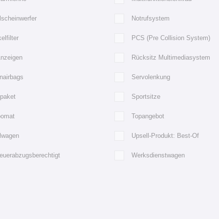
lscheinwerfer
Notrufsystem
elfilter
PCS (Pre Collision System)
Anzeigen
Rücksitz Multimediasystem
nairbags
Servolenkung
tpaket
Sportsitze
omat
Topangebot
llwagen
Upsell-Produkt: Best-Of
euerabzugsberechtigt
Werksdienstwagen