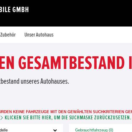
BILE GMBH
& Zubehör
Unser Autohaus
N GESAMTBESTAND I
tbestand unseres Autohauses.
URDEN KEINE FAHRZEUGE MIT DEN GEWÄHLTEN SUCHKRITERIEN GE
KLICKEN SIE BITTE HIER, UM DIE SUCHMASKE ZURÜCKZUSETZEN.
delle
Gebrauchtfahrzeug (0)