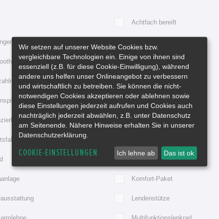
Achtfach bereift
ngerkupplung
Automatik
Wir setzen auf unserer Website Cookies bzw.
vergleichbare Technologien ein. Einige von ihnen sind
ooth
Bordcomputer
essenziell (z.B. für diese Cookie-Einwilligung), während
andere uns helfen unser Onlineangebot zu verbessern
zahlmesser
Durchladesystem
und wirtschaftlich zu betreiben. Sie können die nicht-
notwendigen Cookies akzeptieren oder ablehnen sowie
spiegel elektr. anklappbar
Elektr. Fensterheber
diese Einstellungen jederzeit aufrufen und Cookies auch
nachträglich jederzeit abwählen, z.B. unter Datenschutz
zierbar
Freisprecheinrichtung
am Seitenende. Nähere Hinweise erhalten Sie in unserer
Datenschutzerklärung.
tsfahrzeug
Gepr. Gebrauchtwagen
COOKIE-EINSTELLUNGEN
Ich lehne ab
Das ist ok
d
iPod Vorbereitung
aanlage
Komfort-Paket
rausstattung
Lendenstütze
larmlehne
Multifunktionslenkrad