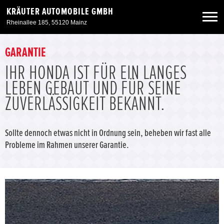
KRÄUTER AUTOMOBILE GMBH
Rheinallee 185, 55120 Mainz
Neuwagen
GARANTIE
IHR HONDA IST FÜR EIN LANGES
Gebrauchtwagen
LEBEN GEBAUT UND FÜR SEINE
ZUVERLÄSSIGKEIT BEKANNT.
Angebote
Sollte dennoch etwas nicht in Ordnung sein, beheben wir fast alle
Service & Zubehör
Probleme im Rahmen unserer Garantie.
Unser Autohaus