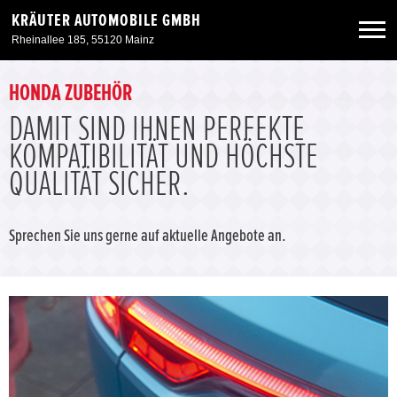
KRÄUTER AUTOMOBILE GMBH
Rheinallee 185, 55120 Mainz
Neuwagen
HONDA ZUBEHÖR
DAMIT SIND IHNEN PERFEKTE
Gebrauchtwagen
KOMPATIBILITÄT UND HÖCHSTE
QUALITÄT SICHER.
Angebote
Sprechen Sie uns gerne auf aktuelle Angebote an.
Service & Zubehör
Unser Autohaus